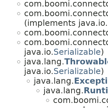
com.boomi.connecto
com.boomi.connecto
(implements java.io.
com.boomi.connecto
com.boomi.connecto
java.io.
Serializable
)
java.lang.
Throwabl
java.io.
Serializable
)
java.lang.
Except
java.lang.
Runt
com.boomi.co