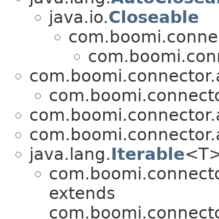
java.io.
Closeable
com.boomi.connec
com.boomi.conn
com.boomi.connector.
com.boomi.connecto
com.boomi.connector.
com.boomi.connector.
java.lang.
Iterable
<T
com.boomi.connecto
extends
com.boomi.connecto