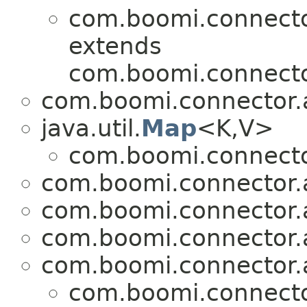
com.boomi.connecto
extends
com.boomi.connecto
com.boomi.connector.
java.util.
Map
<K,​V>
com.boomi.connecto
com.boomi.connector.
com.boomi.connector.
com.boomi.connector.
com.boomi.connector.
com.boomi.connecto