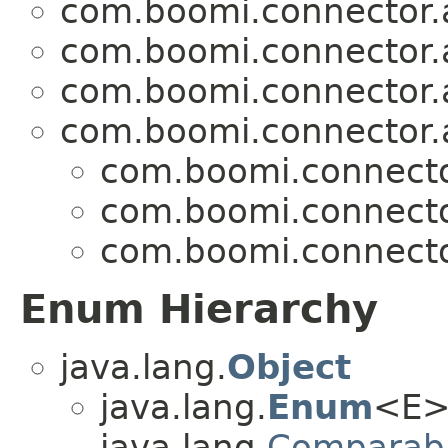
com.boomi.connector.
com.boomi.connector.
com.boomi.connector.
com.boomi.connector.
com.boomi.connecto
com.boomi.connecto
com.boomi.connecto
Enum Hierarchy
java.lang.
Object
java.lang.
Enum
<E>
java.lang.
Comparab